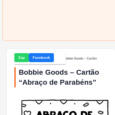
Zap
Facebook
Home
» Desenhos para Colorir » Bobbie Goods – Cartão
“Abraço de Parabéns”
Bobbie Goods – Cartão
“Abraço de Parabéns”