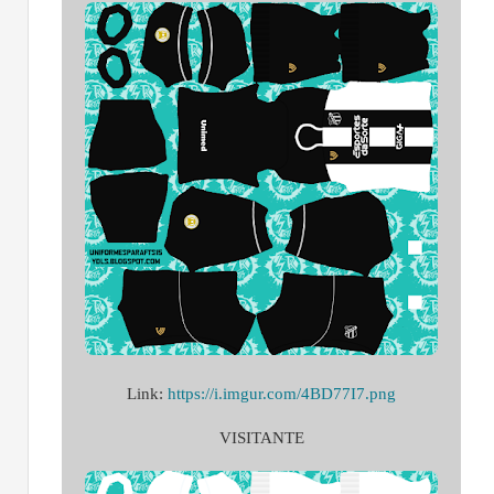
Link:
https://i.imgur.com/4BD77I7.png
VISITANTE