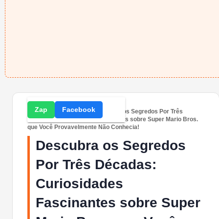
Zap
Facebook
Home
» Curiosidades » Descubra os Segredos Por Três
Décadas: Curiosidades Fascinantes sobre Super Mario Bros.
que Você Provavelmente Não Conhecia!
Descubra os Segredos
Por Três Décadas:
Curiosidades
Fascinantes sobre Super