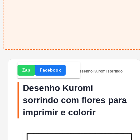
Zap
Facebook
Home
» Desenhos para Colorir » Desenho Kuromi sorrindo
com flores para imprimir e colorir
Desenho Kuromi
sorrindo com flores para
imprimir e colorir