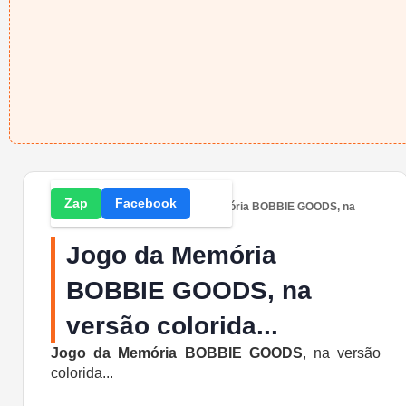
Zap
Facebook
Home
» Atividades » Jogo da Memória BOBBIE GOODS, na
versão colorida...
Jogo da Memória
BOBBIE GOODS, na
versão colorida...
Jogo da Memória
BOBBIE GOODS
, na versão
colorida...