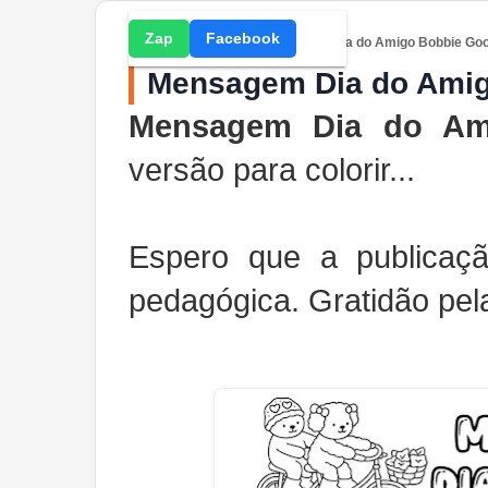
Zap
Facebook
Home
» Atividades » Mensagem Dia do Amigo Bobbie Good
Mensagem Dia do Amigo
Mensagem Dia do A
versão para colorir...
Espero que a publicação
pedagógica. Gratidão pela