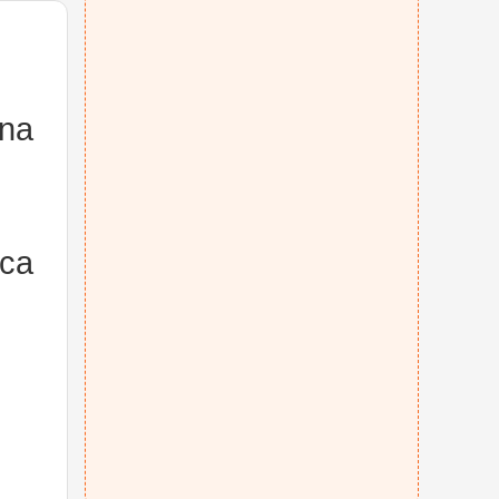
 na
ica