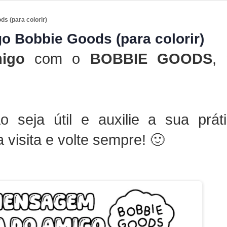
s (para colorir)
 Bobbie Goods (para colorir)
migo
com o
BOBBIE GOODS
,
 seja útil e auxilie a sua prát
 visita e volte sempre! 🙂