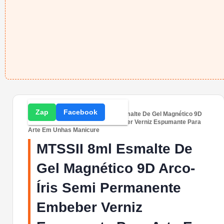
Zap
Facebook
Home
» Compras » MTSSII 8ml Esmalte De Gel Magnético 9D
Arco-Íris Semi Permanente Embeber Verniz Espumante Para
Arte Em Unhas Manicure
MTSSII 8ml Esmalte De
Gel Magnético 9D Arco-
Íris Semi Permanente
Embeber Verniz