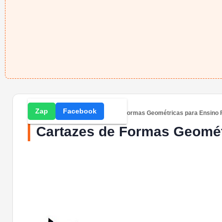
Zap
Facebook
Home
» Atividades » Cartazes de Formas Geométricas para Ensino
Cartazes de Formas Geomét