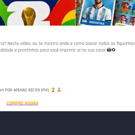
a? Neste vídeo, eu te mostro onde e como baixar todas as figurinha
dade e prontinhas para você imprimir aí na sua casa! 🖨️⚽
bum POR APENAS R$7,59 (PIX) 
COMPRE AGORA