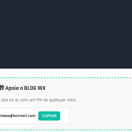
🎁 Apoie o BLOG WX
site no ar com um PIX de qualquer valor.
linewx@hotmail.com
COPIAR