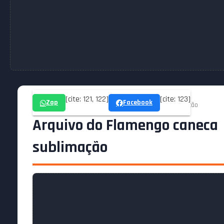
[cite: 121, 122]
[cite: 123]
Zap
Facebook
Home » Imagens » Arquivo do Flamengo caneca sublimação
Arquivo do Flamengo caneca
sublimação