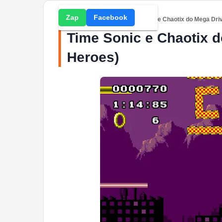
Zap
Facebook
Home
» Jogos Online » Time Sonic e Chaotix do Mega Dri
Time Sonic e Chaotix d
Heroes)