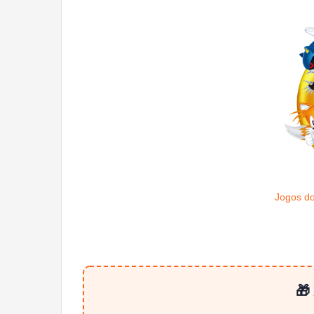
Jogos do
🎁