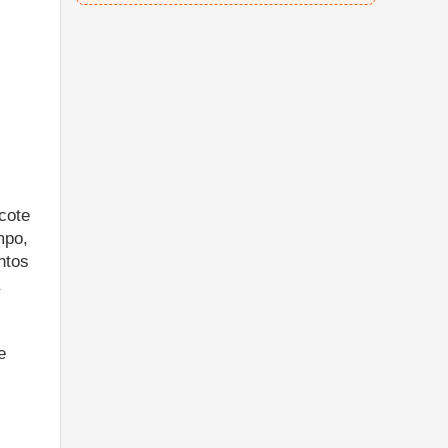
cote
mpo,
ntos
e