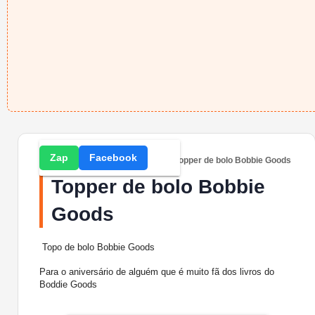
Zap
Facebook
Home
» Festa do Bobbie Goods » Topper de bolo Bobbie Goods
Topper de bolo Bobbie
Goods
Topo de bolo Bobbie Goods
Para o aniversário de alguém que é muito fã dos livros do
Boddie Goods