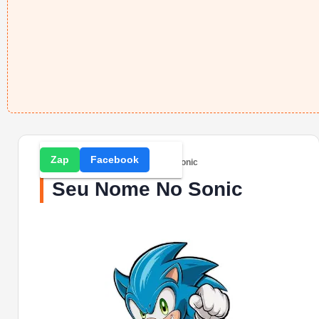
Zap
Facebook
Home
» Imagens » Seu Nome No Sonic
Seu Nome No Sonic