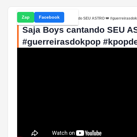
Zap
Facebook
Home
» Videos » Saja Boys cantando SEU ASTRO 👑 #guerreirasd
Saja Boys cantando SEU A
#guerreirasdokpop #kpopd