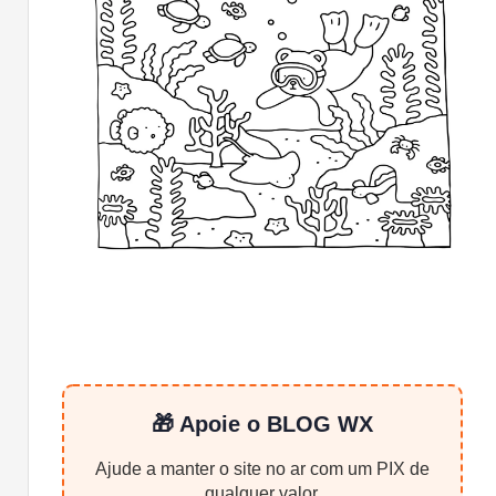
🎁 Apoie o BLOG WX
Ajude a manter o site no ar com um PIX de
qualquer valor.