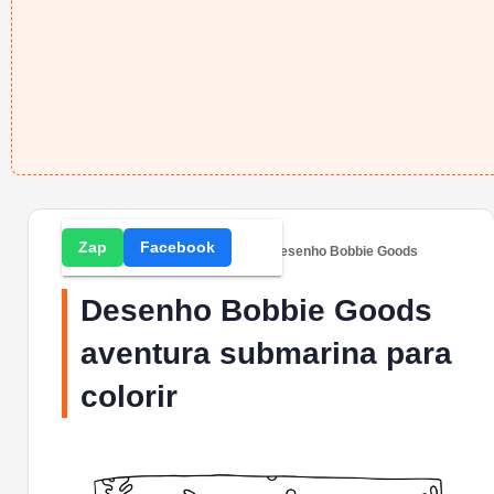
Zap
Facebook
Home
» Desenhos para Colorir » Desenho Bobbie Goods
aventura submarina para colorir
Desenho Bobbie Goods
aventura submarina para
colorir