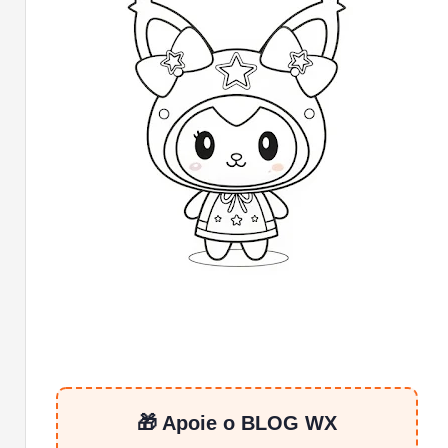
🎁 Apoie o BLOG WX