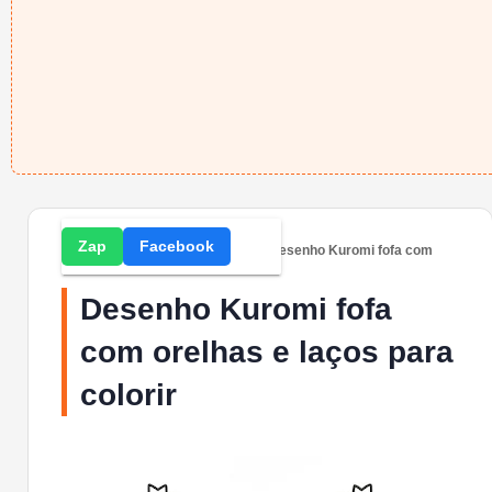
Zap
Facebook
Home
» Desenhos para Colorir » Desenho Kuromi fofa com
orelhas e laços para colorir
Desenho Kuromi fofa
com orelhas e laços para
colorir