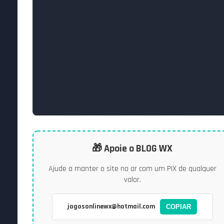
🎁 Apoie o BLOG WX
Ajude a manter o site no ar com um PIX de qualquer
valor.
jogosonlinewx@hotmail.com
COPIAR