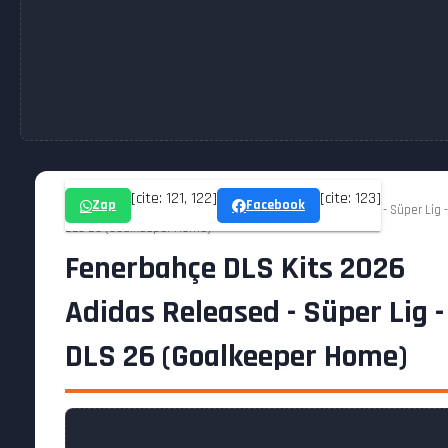
[cite: 121, 122]
[cite: 123]
Zap
Facebook
Home » DLS » Fenerbahçe DLS Kits 2026 Adidas Released - Süper Lig -
DLS 26 (Goalkeeper Home)
Fenerbahçe DLS Kits 2026
Adidas Released - Süper Lig -
DLS 26 (Goalkeeper Home)