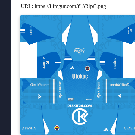
URL: https://i.imgur.com/f13RlpC.png