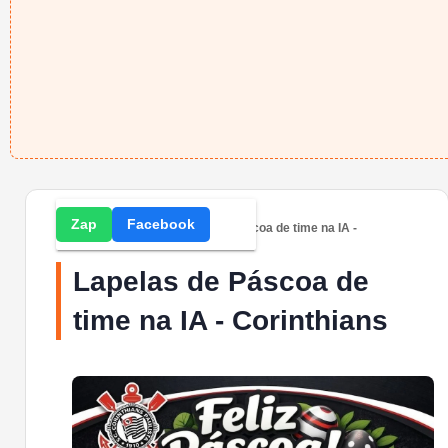
Zap
Facebook
Home
» Imagens » Lapelas de Páscoa de time na IA -
Corinthians
Lapelas de Páscoa de
time na IA - Corinthians