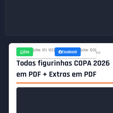
[cite: 121, 122]
[cite: 123]
Zap
Facebook
Home » Todas figurinhas COPA 2026 em PDF + Extras em PDF
Todas figurinhas COPA 2026
em PDF + Extras em PDF